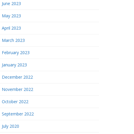
June 2023
May 2023
April 2023
March 2023
February 2023
January 2023
December 2022
November 2022
October 2022
September 2022
July 2020