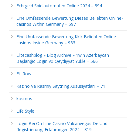
Echtgeld Spielautomaten Online 2024 – 894
Eine Umfassende Bewertung Dieses Beliebten Online-
casinos Within Germany – 597
Eine Umfassende Bewertung Kklk Beliebten Online-
casinos Inside Germany – 983
Elitecashblog » Blog Archive » 1win Azerbaycan
Başlanğıc Login Və Qeydiyyat Yukle – 566
Fit Row
Kazino Va Rasmiy Saytning Xususiyatlari! – 71
kosmos
Life Style
Login Bei On Line Casino Vulcanvegas De Und
Registrierung, Erfahrungen 2024 – 319