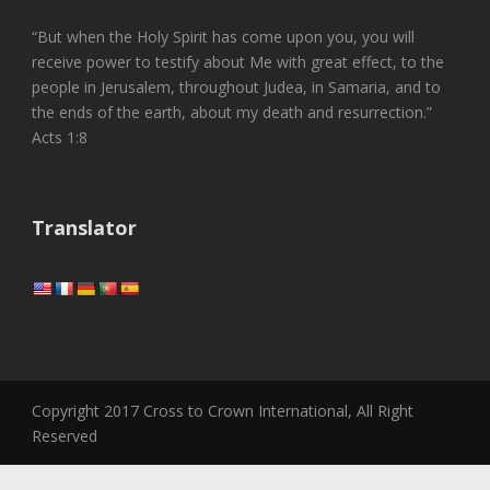
“But when the Holy Spirit has come upon you, you will
receive power to testify about Me with great effect, to the
people in Jerusalem, throughout Judea, in Samaria, and to
the ends of the earth, about my death and resurrection.”
Acts 1:8
Translator
Copyright 2017 Cross to Crown International, All Right
Reserved