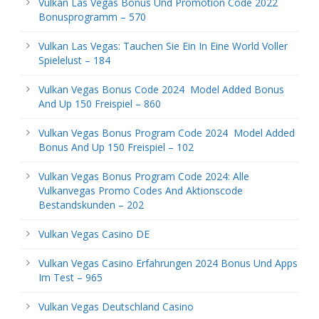
Vulkan Las Vegas Bonus Und Promotion Code 2022
Bonusprogramm – 570
Vulkan Las Vegas: Tauchen Sie Ein In Eine World Voller
Spielelust – 184
Vulkan Vegas Bonus Code 2024 ️ Model Added Bonus
And Up 150 Freispiel – 860
Vulkan Vegas Bonus Program Code 2024 ️ Model Added
Bonus And Up 150 Freispiel – 102
Vulkan Vegas Bonus Program Code 2024: Alle
Vulkanvegas Promo Codes And Aktionscode
Bestandskunden – 202
Vulkan Vegas Casino DE
Vulkan Vegas Casino Erfahrungen 2024 Bonus Und Apps
Im Test – 965
Vulkan Vegas Deutschland Casino