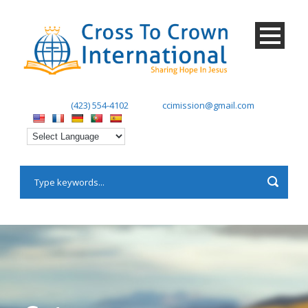
(423) 554-4102
ccimission@gmail.com