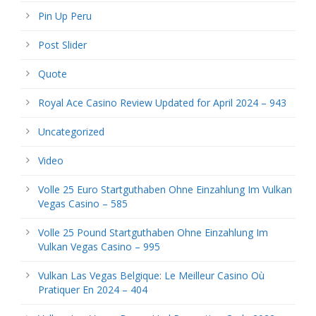
Pin Up Peru
Post Slider
Quote
Royal Ace Casino Review Updated for April 2024 – 943
Uncategorized
Video
Volle 25 Euro Startguthaben Ohne Einzahlung Im Vulkan
Vegas Casino – 585
Volle 25 Pound Startguthaben Ohne Einzahlung Im
Vulkan Vegas Casino – 995
Vulkan Las Vegas Belgique: Le Meilleur Casino Où
Pratiquer En 2024 – 404