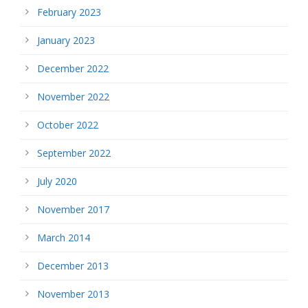
February 2023
January 2023
December 2022
November 2022
October 2022
September 2022
July 2020
November 2017
March 2014
December 2013
November 2013