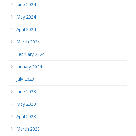
June 2024
May 2024
April 2024
March 2024
February 2024
January 2024
July 2023
June 2023
May 2023
April 2023
March 2023