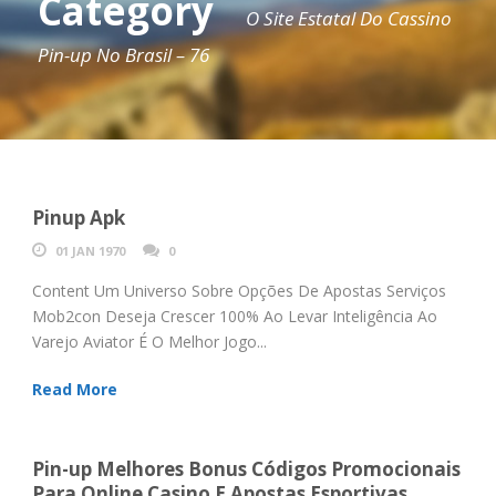
Category
O Site Estatal Do Cassino
Pin-up No Brasil – 76
Pinup Apk
01 JAN 1970
0
Content Um Universo Sobre Opções De Apostas Serviços
Mob2con Deseja Crescer 100% Ao Levar Inteligência Ao
Varejo Aviator É O Melhor Jogo...
Read More
Pin-up Melhores Bonus Códigos Promocionais
Para Online Casino E Apostas Esportivas