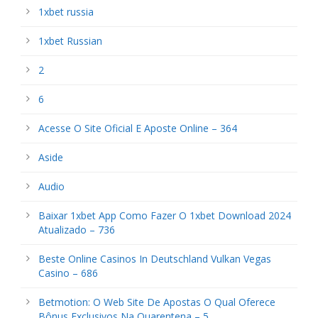
1xbet russia
1xbet Russian
2
6
Acesse O Site Oficial E Aposte Online – 364
Aside
Audio
Baixar 1xbet App Como Fazer O 1xbet Download 2024
Atualizado – 736
Beste Online Casinos In Deutschland Vulkan Vegas
Casino – 686
Betmotion: O Web Site De Apostas O Qual Oferece
Bônus Exclusivos Na Quarentena – 5