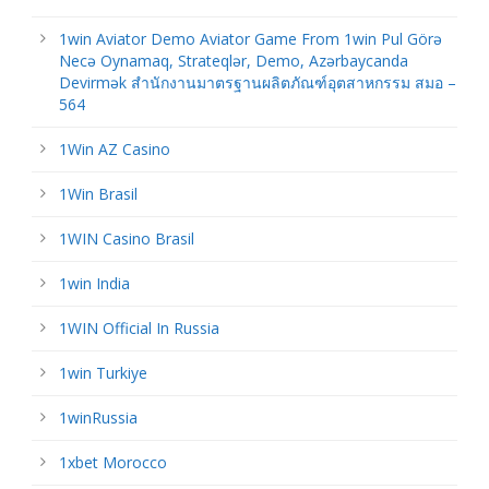
1win Aviator Demo Aviator Game From 1win Pul Görə
Necə Oynamaq, Strateqlər, Demo, Azərbaycanda
Devirmək สำนักงานมาตรฐานผลิตภัณฑ์อุตสาหกรรม สมอ –
564
1Win AZ Casino
1Win Brasil
1WIN Casino Brasil
1win India
1WIN Official In Russia
1win Turkiye
1winRussia
1xbet Morocco