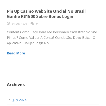
Pin Up Casino Web Site Oficial No Brasil
Ganhe R$1500 Sobre Bônus Login
01 JAN 1970
0
Content Como Faço Para Me Personally Cadastrar No Site
Pin-up? Como Validar A Conta? Conclusão: Devo Baixar O
Aplicativo Pin-up? Login No...
Read More
Archives
July 2024