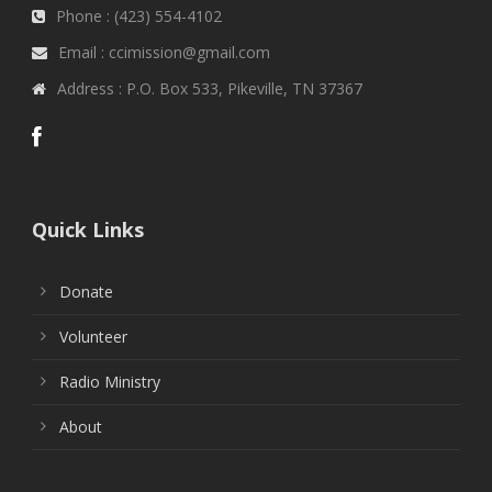
Phone : (423) 554-4102
Email : ccimission@gmail.com
Address : P.O. Box 533, Pikeville, TN 37367
Quick Links
Donate
Volunteer
Radio Ministry
About