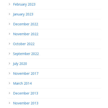
February 2023
January 2023
December 2022
November 2022
October 2022
September 2022
July 2020
November 2017
March 2014
December 2013
November 2013