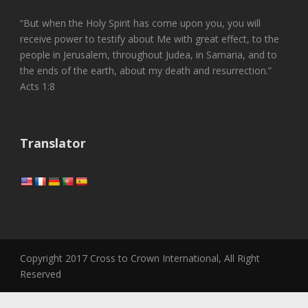
“But when the Holy Spirit has come upon you, you will
receive power to testify about Me with great effect, to the
people in Jerusalem, throughout Judea, in Samaria, and to
the ends of the earth, about my death and resurrection.”
Acts 1:8
Translator
Copyright 2017 Cross to Crown International, All Right
Reserved