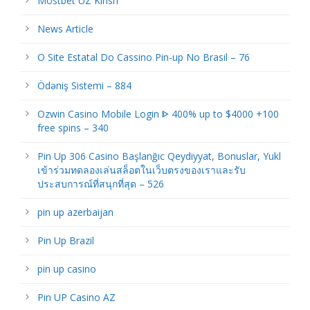
Mostbet UZ Kirish
News Article
O Site Estatal Do Cassino Pin-up No Brasil – 76
Ödəniş Sistemi – 884
Ozwin Casino Mobile Login ᐈ 400% up to $4000 +100
free spins – 340
Pin Up 306 Casino Başlanğıc Qeydiyyat, Bonuslar, Yukl
เข้าร่วมทดลองเล่นสล็อตในเว็บตรงของเราและรับ
ประสบการณ์ที่สนุกที่สุด – 526
pin up azerbaijan
Pin Up Brazil
pin up casino
Pin UP Casino AZ