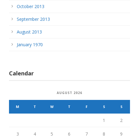
October 2013
September 2013
August 2013
January 1970
Calendar
AUGUST 2026
M
T
W
T
F
S
S
1
2
3
4
5
6
7
8
9