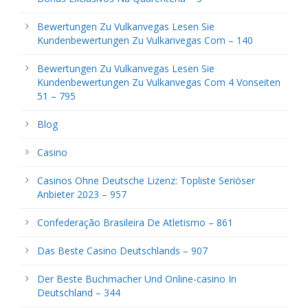
Bewertungen Zu Vulkanvegas Lesen Sie
Kundenbewertungen Zu Vulkanvegas Com – 140
Bewertungen Zu Vulkanvegas Lesen Sie
Kundenbewertungen Zu Vulkanvegas Com 4 Vonseiten
51 – 795
Blog
Casino
Casinos Ohne Deutsche Lizenz: Topliste Seriöser
Anbieter 2023 – 957
Confederação Brasileira De Atletismo – 861
Das Beste Casino Deutschlands – 907
Der Beste Buchmacher Und Online-casino In
Deutschland – 344